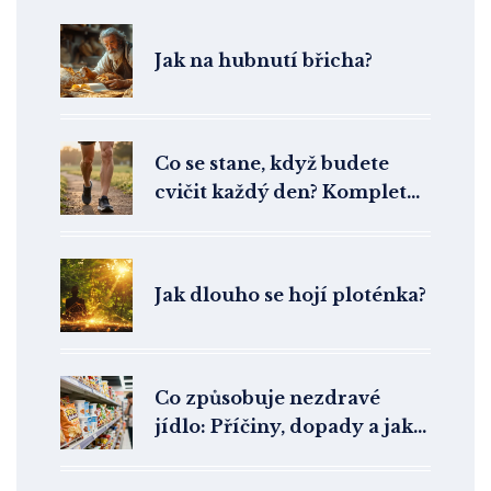
Jak na hubnutí břicha?
Co se stane, když budete
cvičit každý den? Kompletní
průvodce změnami těla i
mysli
Jak dlouho se hojí ploténka?
Co způsobuje nezdravé
jídlo: Příčiny, dopady a jak
se jim bránit