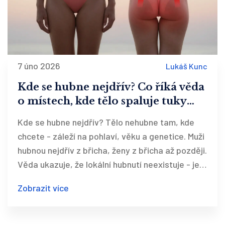
7 úno 2026
Lukáš Kunc
Kde se hubne nejdřív? Co říká věda
o místech, kde tělo spaluje tuky
prvně
Kde se hubne nejdřív? Tělo nehubne tam, kde
chcete - záleží na pohlaví, věku a genetice. Muži
hubnou nejdřív z břicha, ženy z břicha až později.
Věda ukazuje, že lokální hubnutí neexistuje - jen
celkové. A to je v pořádku.
Zobrazit více