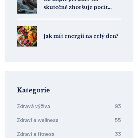
skutečně zhoršuje pocit
nevolnosti a jak se vyhnout
dalšímu škodlivému kruhu
Jak mít energii na celý den?
Kategorie
Zdravá výživa
93
Zdraví a wellness
55
Zdraví a fitness
33