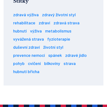
Štítky
zdravá výživa
zdravý životní styl
rehabilitace
zdraví
zdravá strava
hubnutí
výživa
metabolismus
vyvážená strava
fyzioterapie
duševní zdraví
životní styl
prevence nemocí
spánek
zdravé jídlo
pohyb
cvičení
bílkoviny
strava
hubnutí břicha