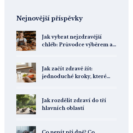
Nejnovější příspěvky
Jak vybrat nejzdravější
chléb: Průvodce výběrem a
tipy
Jak začít zdravě žít:
jednoduché kroky, které
skutečně fungují
Jak rozdělit zdraví do tří
hlavních oblastí
Co nepít při dně? Co