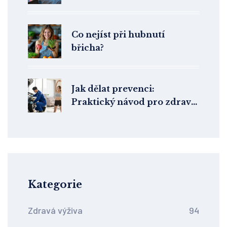
ruší spánek
Co nejíst při hubnutí
břicha?
Jak dělat prevenci:
Praktický návod pro zdravý
život bez nemocí
Kategorie
Zdravá výživa
94