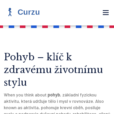
Pohyb – klíč k
zdravému životnímu
stylu
When you think about
pohyb
,
základní fyzickou
aktivitu, která udržuje tělo i mysl v rovnováze
. Also
known as
aktivita
,
pohonuje krevní oběh, posiluje
svaly a podporuje duševní pohodu
.
rehabilitace
,
cílený