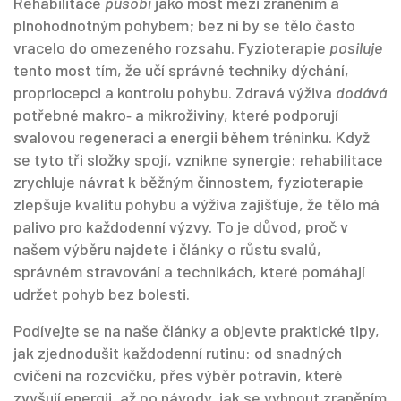
Rehabilitace
působí
jako most mezi zraněním a
plnohodnotným pohybem; bez ní by se tělo často
vracelo do omezeného rozsahu. Fyzioterapie
posiluje
tento most tím, že učí správné techniky dýchání,
propriocepci a kontrolu pohybu. Zdravá výživa
dodává
potřebné makro‑ a mikroživiny, které podporují
svalovou regeneraci a energii během tréninku. Když
se tyto tři složky spojí, vznikne synergie: rehabilitace
zrychluje návrat k běžným činnostem, fyzioterapie
zlepšuje kvalitu pohybu a výživa zajišťuje, že tělo má
palivo pro každodenní výzvy. To je důvod, proč v
našem výběru najdete i články o růstu svalů,
správném stravování a technikách, které pomáhají
udržet pohyb bez bolesti.
Podívejte se na naše články a objevte praktické tipy,
jak zjednodušit každodenní rutinu: od snadných
cvičení na rozcvičku, přes výběr potravin, které
zvyšují energii, až po návody, jak se vyhnout zraněním