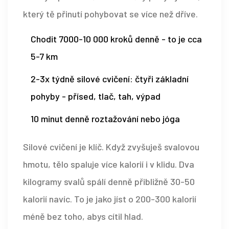
který tě přinutí pohybovat se více než dříve.
Chodit 7000-10 000 kroků denně - to je cca
5-7 km
2-3x týdně silové cvičení: čtyři základní
pohyby - přísed, tlač, tah, výpad
10 minut denně roztažování nebo jóga
Silové cvičení je klíč. Když zvyšuješ svalovou
hmotu, tělo spaluje více kalorií i v klidu. Dva
kilogramy svalů spálí denně přibližně 30-50
kalorií navíc. To je jako jíst o 200-300 kalorií
méně bez toho, abys cítil hlad.