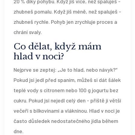
20 % díky pohybu. Když jíš více, než spaluješ -
zhubneš pomalu. Když jíš méně, než spaluješ -
zhubneš rychle. Pohyb jen zrychluje proces a
chrání svaly.
Co dělat, když mám
hlad v noci?
Nejprve se zeptej: „Je to hlad, nebo návyk?“
Pokud jsi jedl před spaním, můžeš si dát šálek
teplé vody s citronem nebo 100 g jogurtu bez
cukru. Pokud jsi nejedl celý den - příště jí větší
večeři s bílkovinami a vlákninou. Hlad v noci je
často důsledek nedostatečného jídla během
dne.