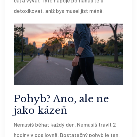
čaj a vývar. Tyto nápoje pomáhají tělu
detoxikovat, aniž bys musel jíst méně.
Pohyb? Ano, ale ne
jako kázeň
Nemusíš běhat každý den. Nemusíš trávit 2
hodiny v posilovně. Dostatečný pohyb je ten,