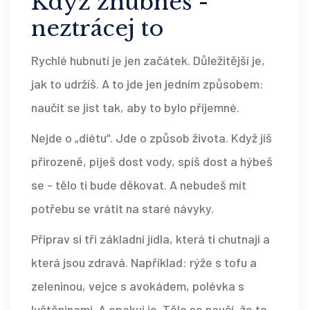
Když zhubneš -
neztrácej to
Rychlé hubnutí je jen začátek. Důležitější je,
jak to udržíš. A to jde jen jedním způsobem:
naučit se jíst tak, aby to bylo příjemné.
Nejde o „diétu“. Jde o způsob života. Když jíš
přirozeně, piješ dost vody, spíš dost a hýbeš
se - tělo ti bude děkovat. A nebudeš mít
potřebu se vrátit na staré návyky.
Připrav si tři základní jídla, která ti chutnají a
která jsou zdravá. Například: rýže s tofu a
zeleninou, vejce s avokádem, polévka s
luštěninami. A opakuj je. Tělo se naučí, že to