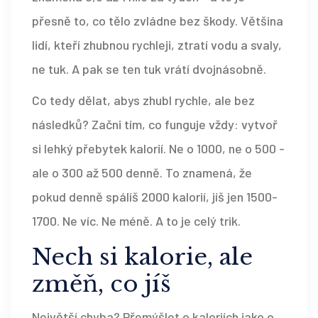
přesně to, co tělo zvládne bez škody. Většina
lidí, kteří zhubnou rychleji, ztratí vodu a svaly,
ne tuk. A pak se ten tuk vrátí dvojnásobně.
Co tedy dělat, abys zhubl rychle, ale bez
následků? Začni tím, co funguje vždy: vytvoř
si lehký přebytek kalorií. Ne o 1000, ne o 500 -
ale o 300 až 500 denně. To znamená, že
pokud denně spálíš 2000 kalorií, jíš jen 1500-
1700. Ne víc. Ne méně. A to je celý trik.
Nech si kalorie, ale
změň, co jíš
Největší chyba? Přemýšlet o kaloriích jako o