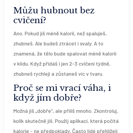
Můžu hubnout bez
cvičení?
Ano. Pokud jíš méně kalorií, než spaluješ,
zhubneš. Ale budeš ztrácet i svaly. A to
znamená, že tělo bude spalovat méně kalorií
v klidu. Když přidáš i jen 2-3 cvičení týdně,
zhubneš rychleji a zůstaneš víc v tvaru.
Proč se mi vrací váha, i
když jím dobře?
Možná jíš „dobře“, ale příliš mnoho. Zkontroluj,
kolik skutečně jíš. Použij aplikaci, která počítá
kalorie - ne předpoklady. Často lidé přehlížejí