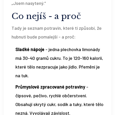
„Jsem nasytený.“
Co nejíš - a proč
Tady je seznam potravin, které ti způsobí, že
hubnutí bude pomalejší - a proč:
Sladké nápoje
- jedna plechovka limonády
má 30-40 gramů cukru. To je 120-160 kalorií,
které tělo nezpracuje jako jídlo. Přemění je
na tuk.
Průmyslově zpracované potraviny
-
čipsové, pečivo, rychlé občerstvení.
Obsahují skrytý cukr, sodík a tuky, které tělo
nezná. Vyvolávají závislost.