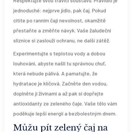
Respektujte svou trávicí soustavu. Pravidlo je
jednoduché: nejprve jídlo, pak čaj. Pokud
cítíte po ranním čaji nevolnost, okamžitě
přestaňte a změňte návyk. Vaše žaludeční
sliznice si zaslouží ochranu, ne další zátěž.
Experimentujte s teplotou vody a dobou
louhování, abyste našli tu správnou chuť,
která nebude pálivá. A pamatujte, že
hydratace je klíčová. Začněte den vodou,
doplněte ji živinami a až pak si dopřejte
antioxidanty ze zeleného čaje. Vaše tělo vám
poděkuje lepší energií a bezbolestným dnem.
Můžu pít zelený čaj na