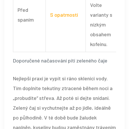
Volte
Před
S opatrností
varianty s
spaním
nízkým
obsahem
kofeinu.
Doporučené načasování pití zeleného čaje
Nejlepší praxí je vypít si ráno sklenici vody.
Tím doplníte tekutiny ztracené během noci a
„probudíte“ střeva. Až poté si dejte snídani.
Zelený čaj si vychutnejte až po jídle, ideálně
po půlhodině. V té době bude žaludek
naplněn, kyseliny budou zaměstnány trávením