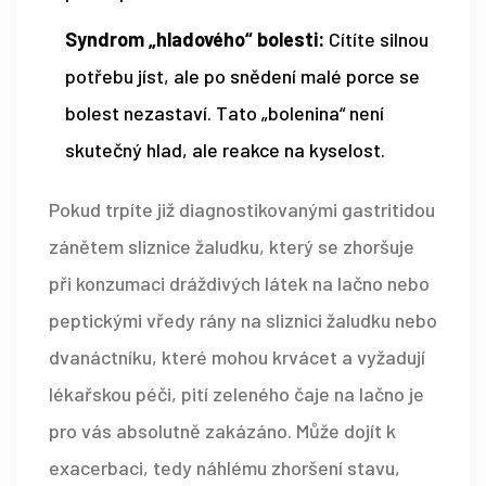
Syndrom „hladového“ bolesti:
Cítíte silnou
potřebu jíst, ale po snědení malé porce se
bolest nezastaví. Tato „bolenina“ není
skutečný hlad, ale reakce na kyselost.
Pokud trpíte již diagnostikovanými
gastritidou
zánětem sliznice žaludku, který se zhoršuje
při konzumaci dráždivých látek na lačno
nebo
peptickými vředy
rány na sliznici žaludku nebo
dvanáctníku, které mohou krvácet a vyžadují
lékařskou péči
, pití zeleného čaje na lačno je
pro vás absolutně zakázáno. Může dojít k
exacerbaci, tedy náhlému zhoršení stavu,