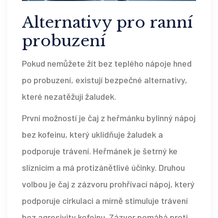
Alternativy pro ranní
probuzení
Pokud nemůžete žít bez teplého nápoje hned
po probuzení, existují bezpečné alternativy,
které nezatěžují žaludek.
První možností je
čaj z heřmánku
bylinný nápoj
bez kofeinu, který uklidňuje žaludek a
podporuje trávení
. Heřmánek je šetrný ke
sliznicím a má protizánětlivé účinky. Druhou
volbou je
čaj z zázvoru
prohřívací nápoj, který
podporuje cirkulaci a mírně stimuluje trávení
bez agresivity kofeinu
. Zázvor pomáhá proti