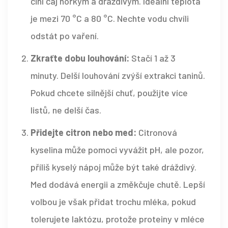
činí čaj hořkým a dráždivým. Ideální teplota
je mezi 70 °C a 80 °C. Nechte vodu chvíli
odstát po vaření.
Zkraťte dobu louhování:
Stačí 1 až 3
minuty. Delší louhování zvýší extrakci taninů.
Pokud chcete silnější chuť, použijte více
listů, ne delší čas.
Přidejte citron nebo med:
Citronová
kyselina může pomoci vyvážit pH, ale pozor,
příliš kyselý nápoj může být také dráždivý.
Med dodává energii a změkčuje chutě. Lepší
volbou je však přidat trochu mléka, pokud
tolerujete laktózu, protože proteiny v mléce