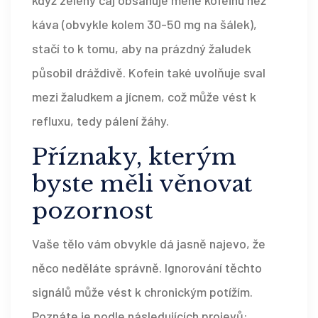
když zelený čaj obsahuje méně kofeinu než
káva (obvykle kolem 30-50 mg na šálek),
stačí to k tomu, aby na prázdný žaludek
působil dráždivě. Kofein také uvolňuje sval
mezi žaludkem a jícnem, což může vést k
refluxu, tedy pálení žáhy.
Příznaky, kterým
byste měli věnovat
pozornost
Vaše tělo vám obvykle dá jasně najevo, že
něco neděláte správně. Ignorování těchto
signálů může vést k chronickým potížím.
Poznáte je podle následujících projevů: