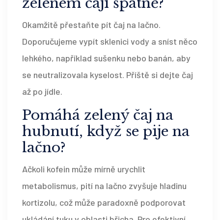
zeleném čaji špatně?
Okamžitě přestaňte pít čaj na lačno.
Doporučujeme vypít sklenici vody a sníst něco
lehkého, například sušenku nebo banán, aby
se neutralizovala kyselost. Příště si dejte čaj
až po jídle.
Pomáhá zelený čaj na
hubnutí, když se pije na
lačno?
Ačkoli kofein může mírně urychlit
metabolismus, pití na lačno zvyšuje hladinu
kortizolu, což může paradoxně podporovat
ukládání tuku v oblasti břicha. Pro efektivní