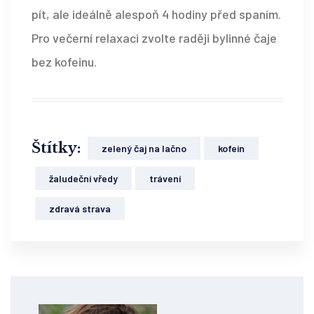
pít, ale ideálně alespoň 4 hodiny před spaním.
Pro večerní relaxaci zvolte raději bylinné čaje
bez kofeinu.
Štítky:
zelený čaj na lačno
kofein
žaludeční vředy
trávení
zdravá strava