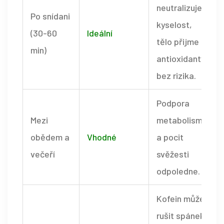
neutralizuje
Po snídani
kyselost,
(30-60
Ideální
tělo přijme
min)
antioxidanty
bez rizika.
Podpora
Mezi
metabolismu
obědem a
Vhodné
a pocit
večeří
svěžesti
odpoledne.
Kofein může
rušit spánek.