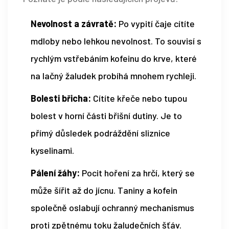
Nevolnost a závratě:
Po vypití čaje cítíte
mdloby nebo lehkou nevolnost. To souvisí s
rychlým vstřebáním kofeinu do krve, které
na lačný žaludek probíhá mnohem rychleji.
Bolesti břicha:
Cítíte křeče nebo tupou
bolest v horní části břišní dutiny. Je to
přímý důsledek podráždění sliznice
kyselinami.
Pálení žáhy:
Pocit hoření za hrčí, který se
může šířit až do jícnu. Taniny a kofein
společně oslabují ochranný mechanismus
proti zpětnému toku žaludečních šťáv.