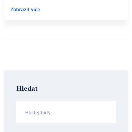
se liší. Jsem si jistý, že po pročtení tohoto
Zobrazit více
článku budete mít o sacharidech jasno. Přeji vám
příjemné čtení a doufám, že se k nám zase brzy
vrátíte pro další zajímavé informace.
Hledat