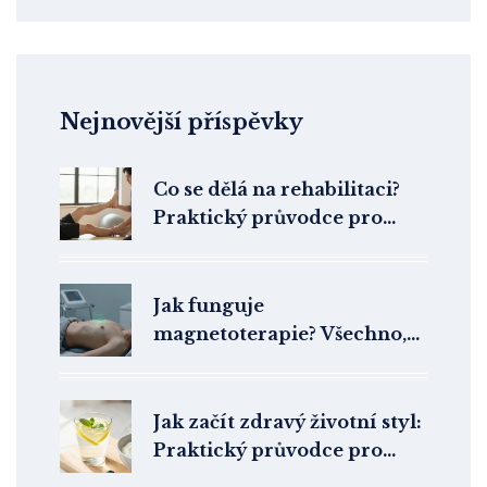
Nejnovější příspěvky
Co se dělá na rehabilitaci?
Praktický průvodce pro
začátečníky
Jak funguje
magnetoterapie? Všechno,
co potřebujete vědět o
magnetickém léčení
Jak začít zdravý životní styl:
Praktický průvodce pro
změnu návyků