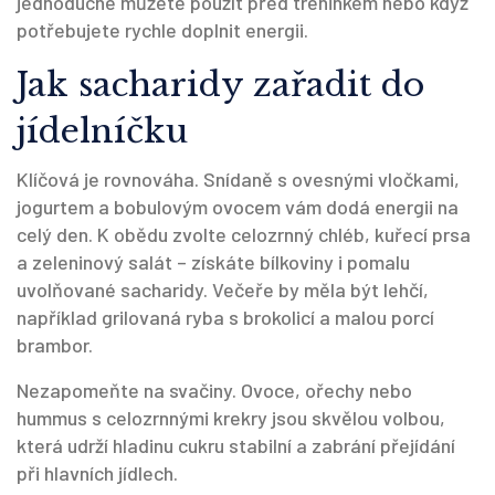
jednoduché můžete použít před tréninkem nebo když
potřebujete rychle doplnit energii.
Jak sacharidy zařadit do
jídelníčku
Klíčová je rovnováha. Snídaně s ovesnými vločkami,
jogurtem a bobulovým ovocem vám dodá energii na
celý den. K obědu zvolte celozrnný chléb, kuřecí prsa
a zeleninový salát – získáte bílkoviny i pomalu
uvolňované sacharidy. Večeře by měla být lehčí,
například grilovaná ryba s brokolicí a malou porcí
brambor.
Nezapomeňte na svačiny. Ovoce, ořechy nebo
hummus s celozrnnými krekry jsou skvělou volbou,
která udrží hladinu cukru stabilní a zabrání přejídání
při hlavních jídlech.