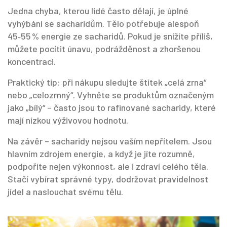
Jedna chyba, kterou lidé často dělají, je úplné
vyhýbání se sacharidům. Tělo potřebuje alespoň
45‑55 % energie ze sacharidů. Pokud je snížíte příliš,
můžete pocítit únavu, podrážděnost a zhoršenou
koncentraci.
Praktický tip: při nákupu sledujte štítek „celá zrna“
nebo „celozrnný“. Vyhněte se produktům označeným
jako „bílý“ – často jsou to rafinované sacharidy, které
mají nízkou výživovou hodnotu.
Na závěr – sacharidy nejsou vaším nepřítelem. Jsou
hlavním zdrojem energie, a když je jíte rozumně,
podpoříte nejen výkonnost, ale i zdraví celého těla.
Stačí vybírat správné typy, dodržovat pravidelnost
jídel a naslouchat svému tělu.