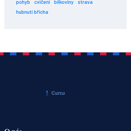
pohyb
cvičení
bílkoviny
strava
hubnutí břicha