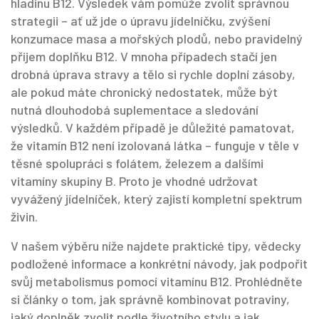
hladinu B12. Výsledek vám pomůže zvolit správnou
strategii – ať už jde o úpravu jídelníčku, zvýšení
konzumace masa a mořských plodů, nebo pravidelný
příjem
doplňku B12
. V mnoha případech stačí jen
drobná úprava stravy a tělo si rychle doplní zásoby,
ale pokud máte chronický nedostatek, může být
nutná dlouhodobá suplementace a sledování
výsledků. V každém případě je důležité pamatovat,
že vitamín B12 není izolovaná látka – funguje v těle v
těsné spolupráci s folátem, železem a dalšími
vitamíny skupiny B. Proto je vhodné udržovat
vyvážený jídelníček, který zajistí kompletní spektrum
živin.
V našem výběru níže najdete praktické tipy, vědecky
podložené informace a konkrétní návody, jak podpořit
svůj metabolismus pomocí vitamínu B12. Prohlédněte
si články o tom, jak správně kombinovat potraviny,
jaký doplněk zvolit podle životního stylu a jak