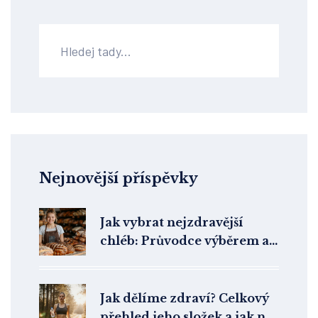
Nejnovější příspěvky
Jak vybrat nejzdravější
chléb: Průvodce výběrem a
tipy
Jak dělíme zdraví? Celkový
přehled jeho složek a jak na