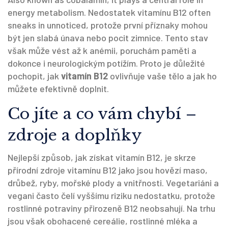
energy metabolism.
Nedostatek vitamínu B12
often
sneaks in unnoticed, protože první příznaky mohou
být jen slabá únava nebo pocit zimnice. Tento stav
však může vést až k anémii, poruchám paměti a
dokonce i neurologickým potížím. Proto je důležité
pochopit, jak
vitamín B12
ovlivňuje vaše tělo a jak ho
můžete efektivně doplnit.
Co jíte a co vám chybí –
zdroje a doplňky
Nejlepší způsob, jak získat vitamín B12, je skrze
přírodní zdroje vitamínu B12
jako jsou hovězí maso,
drůbež, ryby, mořské plody a vnitřnosti. Vegetariáni a
vegani často čelí vyššímu riziku nedostatku, protože
rostlinné potraviny přirozeně B12 neobsahují. Na trhu
jsou však obohacené cereálie, rostlinné mléka a