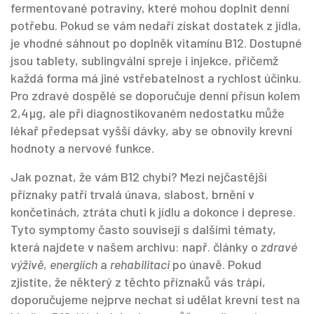
fermentované potraviny, které mohou doplnit denní
potřebu. Pokud se vám nedaří získat dostatek z jídla,
je vhodné sáhnout po
doplněk vitamínu B12
. Dostupné
jsou tablety, sublingvální spreje i injekce, přičemž
každá forma má jiné vstřebatelnost a rychlost účinku.
Pro zdravé dospělé se doporučuje denní přísun kolem
2,4 µg, ale při diagnostikovaném nedostatku může
lékař předepsat vyšší dávky, aby se obnovily krevní
hodnoty a nervové funkce.
Jak poznat, že vám B12 chybí? Mezi nejčastější
příznaky patří trvalá únava, slabost, brnění v
končetinách, ztráta chuti k jídlu a dokonce i deprese.
Tyto symptomy často souvisejí s dalšími tématy,
která najdete v našem archivu: např. články o
zdravé
výživě
,
energiích
a
rehabilitaci
po únavě. Pokud
zjistíte, že některý z těchto příznaků vás trápí,
doporučujeme nejprve nechat si udělat krevní test na