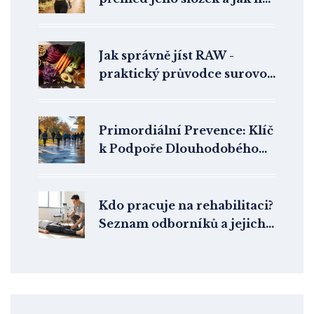
ně dbát
Jak správně jíst RAW -
praktický průvodce surovou
stravou
Primordiální Prevence: Klíč
k Podpoře Dlouhodobého
Zdraví
Kdo pracuje na rehabilitaci?
Seznam odborníků a jejich
role