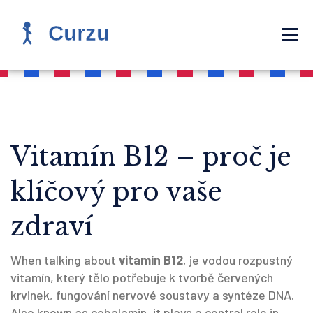
Vitamín B12 – proč je
klíčový pro vaše
zdraví
When talking about
vitamín B12
,
je vodou rozpustný
vitamín, který tělo potřebuje k tvorbě červených
krvinek, fungování nervové soustavy a syntéze DNA
.
Also known as
cobalamin
, it plays a central role in