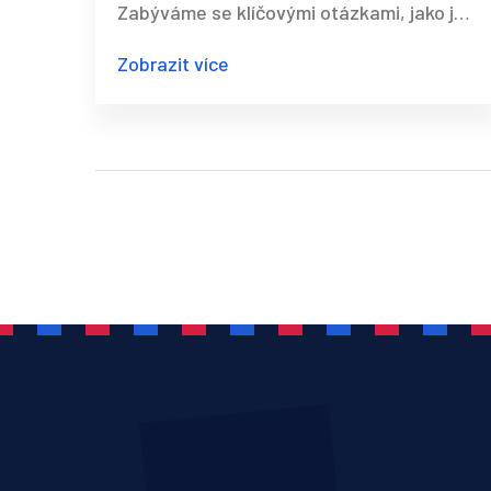
Zabýváme se klíčovými otázkami, jako je
délka léčby, mechanismus účinku a
Zobrazit více
potenciální zdravotní přínosy. Naše cíle
jsou poskytnout čtenářům podrobné
informace a praktické rady, které jim
pomohou pochopit, jak magnetoterapie
může pozitivně ovlivnit jejich život.