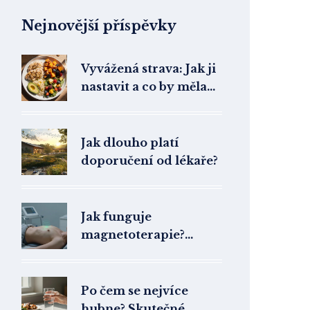
Nejnovější příspěvky
Vyvážená strava: Jak ji
nastavit a co by měla
obsahovat
Jak dlouho platí
doporučení od lékaře?
Jak funguje
magnetoterapie?
Všechno, co
potřebujete vědět o
magnetickém léčení
Po čem se nejvíce
hubne? Skutečné