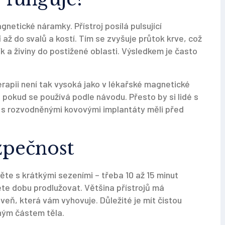
gnetické náramky. Přístroj posílá pulsující
í až do svalů a kostí. Tím se zvyšuje průtok krve, což
ík a živiny do postižené oblasti. Výsledkem je často
erapii není tak vysoká jako v lékařské magnetické
pokud se používá podle návodu. Přesto by si lidé s
 s rozvodněnými kovovými implantáty měli před
zpečnost
te s krátkými sezeními – třeba 10 až 15 minut
ete dobu prodlužovat. Většina přístrojů má
oveň, která vám vyhovuje. Důležité je mít čistou
ným částem těla.