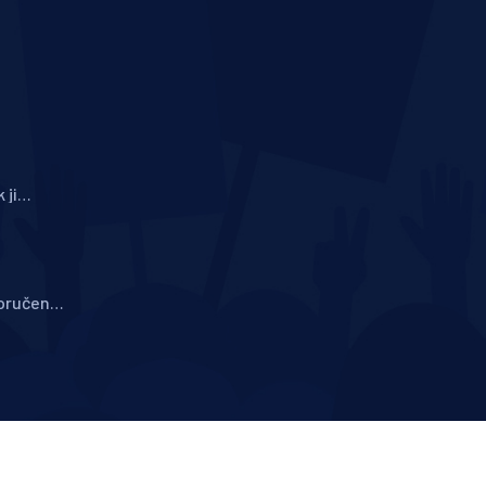
 ji
a
oručení