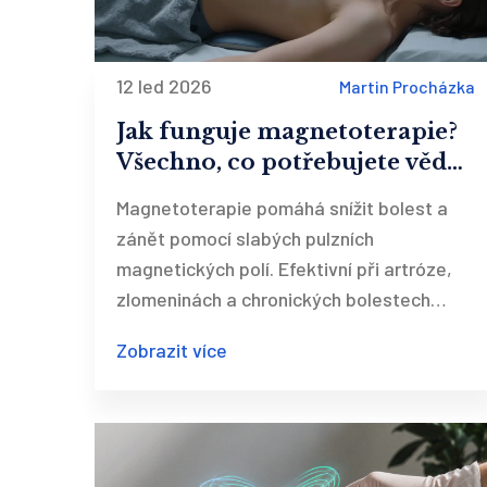
12 led 2026
Martin Procházka
Jak funguje magnetoterapie?
Všechno, co potřebujete vědět
o magnetickém léčení
Magnetoterapie pomáhá snížit bolest a
zánět pomocí slabých pulzních
magnetických polí. Efektivní při artróze,
zlomeninách a chronických bolestech
záda. Bezpečná, neinvazivní a hrazená
Zobrazit více
pojišťovnou.