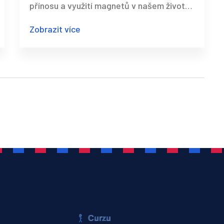
přínosu a využití magnetů v našem životě.
Tyto malé silové pole mají obrovský
Zobrazit více
potenciál při podpoře našeho zdraví a
wellness. Už jste slyšeli o terapeutických
magnetech? Pojďme se dozvědět více!
Celé to bude zábavné a informativní,
takže se těším na naše společné
objevování