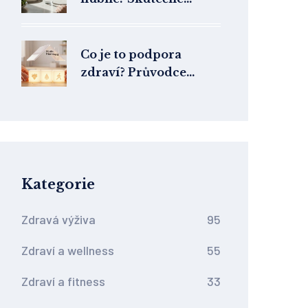
metody, které
skutečně fungují
Co je to podpora
zdraví? Průvodce
aktivním přístupem k
vašemu blahobytu
Kategorie
Zdravá výživa
95
Zdraví a wellness
55
Zdraví a fitness
33