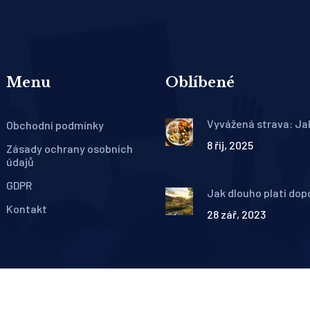
Menu
Oblíbené
Vyvážená strava: Jak
Obchodní podmínky
nastavit a co by měl
8 říj, 2025
obsahovat
Zásady ochrany osobních
údajů
GDPR
Jak dlouho platí dop
od lékaře?
Kontakt
28 zář, 2023