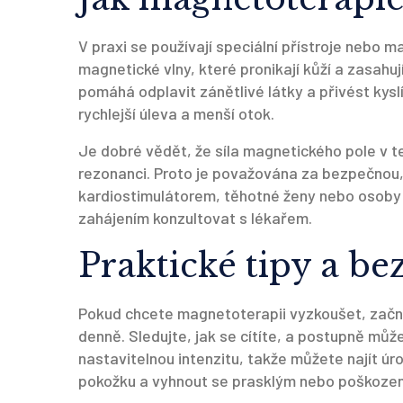
V praxi se používají speciální přístroje nebo ma
magnetické vlny, které pronikají kůží a zasahuj
pomáhá odplavit zánětlivé látky a přivést kysl
rychlejší úleva a menší otok.
Je dobré vědět, že síla magnetického pole v t
rezonanci. Proto je považována za bezpečnou, 
kardiostimulátorem, těhotné ženy nebo osoby
zahájením konzultovat s lékařem.
Praktické tipy a be
Pokud chcete magnetoterapii vyzkoušet, začně
denně. Sledujte, jak se cítíte, a postupně můž
nastavitelnou intenzitu, takže můžete najít úr
pokožku a vyhnout se prasklým nebo poškoze