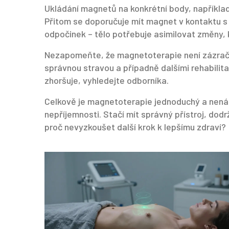
Ukládání magnetů na konkrétní body, například 
Přitom se doporučuje mít magnet v kontaktu s ků
odpočinek – tělo potřebuje asimilovat změny, 
Nezapomeňte, že magnetoterapie není zázračný 
správnou stravou a případně dalšími rehabili
zhoršuje, vyhledejte odborníka.
Celkově je magnetoterapie jednoduchý a nenár
nepříjemnosti. Stačí mít správný přístroj, dod
proč nevyzkoušet další krok k lepšímu zdraví?