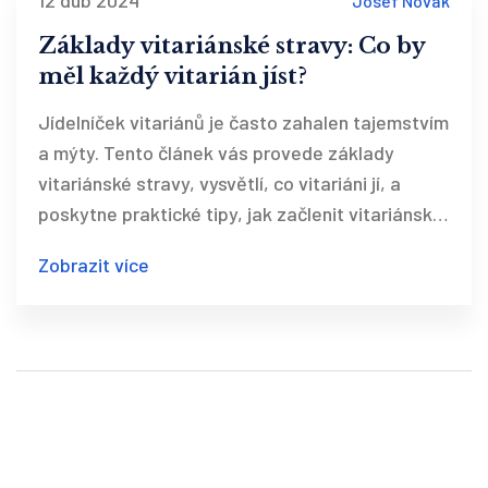
12 dub 2024
Josef Novák
Základy vitariánské stravy: Co by
měl každý vitarián jíst?
Jídelníček vitariánů je často zahalen tajemstvím
a mýty. Tento článek vás provede základy
vitariánské stravy, vysvětlí, co vitariáni jí, a
poskytne praktické tipy, jak začlenit vitariánská
jídla do vašeho každodenního života. Odhalíme,
Zobrazit více
na čem vitariánská strava stojí, a proč byste
měli zvážit zařazení některých prvků této stravy
i do svého jídelníčku.