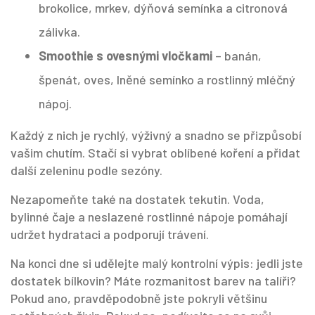
brokolice, mrkev, dýňová semínka a citronová
zálivka.
Smoothie s ovesnými vločkami
– banán,
špenát, oves, lněné semínko a rostlinný mléčný
nápoj.
Každý z nich je rychlý, výživný a snadno se přizpůsobí
vašim chutím. Stačí si vybrat oblíbené koření a přidat
další zeleninu podle sezóny.
Nezapomeňte také na dostatek tekutin. Voda,
bylinné čaje a neslazené rostlinné nápoje pomáhají
udržet hydrataci a podporují trávení.
Na konci dne si udělejte malý kontrolní výpis: jedli jste
dostatek bílkovin? Máte rozmanitost barev na talíři?
Pokud ano, pravděpodobně jste pokryli většinu