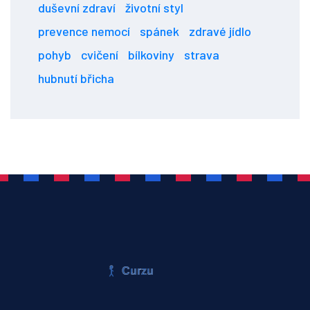
duševní zdraví
životní styl
prevence nemocí
spánek
zdravé jídlo
pohyb
cvičení
bílkoviny
strava
hubnutí břicha