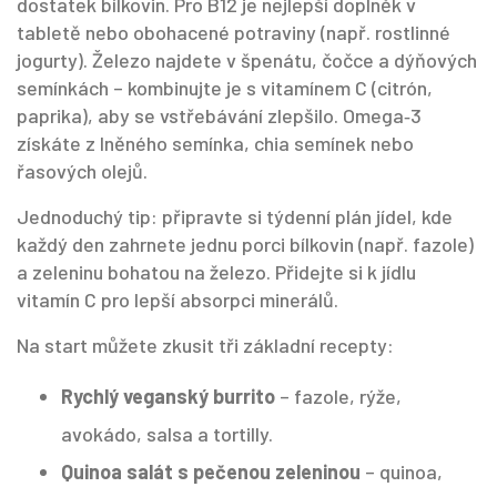
dostatek bílkovin. Pro B12 je nejlepší doplněk v
tabletě nebo obohacené potraviny (např. rostlinné
jogurty). Železo najdete v špenátu, čočce a dýňových
semínkách – kombinujte je s vitamínem C (citrón,
paprika), aby se vstřebávání zlepšilo. Omega‑3
získáte z lněného semínka, chia semínek nebo
řasových olejů.
Jednoduchý tip: připravte si týdenní plán jídel, kde
každý den zahrnete jednu porci bílkovin (např. fazole)
a zeleninu bohatou na železo. Přidejte si k jídlu
vitamín C pro lepší absorpci minerálů.
Na start můžete zkusit tři základní recepty:
Rychlý veganský burrito
– fazole, rýže,
avokádo, salsa a tortilly.
Quinoa salát s pečenou zeleninou
– quinoa,